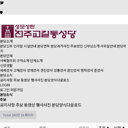
본당소개
본당신부 인사말
시설안내
본당연혁
본당과거사진
주보성인
신부님소개
사무실안내
본당위
치
본당단체
사목협의회
구역소개
단체소개
신앙생활
세례성사
고해성사
성체성사
견진성사
성품성사
혼인성사
병자성사
준성사
본당소식
공지사항
주보
동영상
행사사진
본당양식다운로드
LOGIN
로그인
회원가입
본당소식
주보
공지사항
주보
동영상
행사사진
본당양식다운로드
Total 293건
16 페이지
번호
제목
글쓴이
조회
날짜