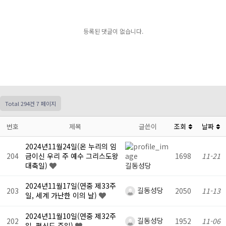
등록된 댓글이 없습니다.
Total 294건
7 페이지
번호
제목
글쓴이
조회
날짜
2024년11월24일(온 누리의 임
204
금이신 우리 주 예수 그리스도왕
1698
11-21
대축일)
길동성당
2024년11월17일(연중 제33주
길동성당
203
2050
11-13
일, 세계 가난한 이의 날)
2024년11월10일(연중 제32주
길동성당
202
1952
11-06
일, 평신도 주일)