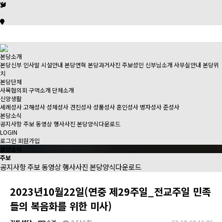
본당소개
본당신부 인사말
시설안내
본당연혁
본당과거사진
주보성인
신부님소개
사무실안내
본당위
치
본당단체
사목협의회
구역소개
단체소개
신앙생활
세례성사
고해성사
성체성사
견진성사
성품성사
혼인성사
병자성사
준성사
본당소식
공지사항
주보
동영상
행사사진
본당양식다운로드
LOGIN
로그인
회원가입
본당소식
주보
공지사항
주보
동영상
행사사진
본당양식다운로드
2023년10월22일(연중 제29주일_전교주일 민족
들의 복음화를 위한 미사)