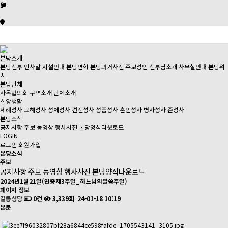
본당소개
본당신부 인사말
시설안내
본당연혁
본당과거사진
주보성인
신부님소개
사무실안내
본당위
치
본당단체
사목협의회
구역소개
단체소개
신앙생활
세례성사
고해성사
성체성사
견진성사
성품성사
혼인성사
병자성사
준성사
본당소식
공지사항
주보
동영상
행사사진
본당양식다운로드
LOGIN
로그인
회원가입
본당소식
주보
공지사항
주보
동영상
행사사진
본당양식다운로드
2024년1월21일(연중제3주일_하느님의말씀주일)
페이지 정보
길동성당
0건
3,339회
24-01-18 10:19
본문