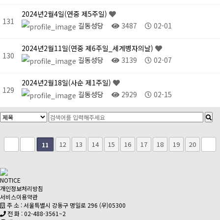
2024년2월4일(연중 제5주일)
131
길동성당
3487
02-01
2024년2월11일(연중 제6주일_세계병자의날)
130
길동성당
3139
02-07
2024년2월18일(사순 제1주일)
129
길동성당
2929
02-15
12
13
14
15
16
17
18
19
20
11
NOTICE
개인정보처리방침
서비스이용약관
주 소 : 서울특별시 강동구 명일로 296 (우)05300
전 화 : 02-488-3561~2