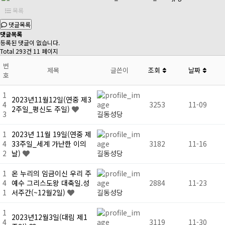
목록
댓글목록
댓글목록
등록된 댓글이 없습니다.
Total 293건
11 페이지
번
제목
글쓴이
조회
날짜
호
1
2023년11월12일(연중 제3
4
3253
11-09
2주일_평신도 주일)
3
길동성당
1
2023년 11월 19일(연중 제
4
33주일_세계 가난한 이의
3182
11-16
2
날)
길동성당
1
온 누리의 임금이신 우리 주
4
예수 그리스도왕 대축일.성
2884
11-23
1
서주간(~12월2일)
길동성당
1
2023년12월3일(대림 제1
4
3119
11-30