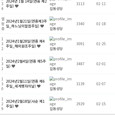
2024년 1월 14일(연중 제2
3
3113
01-11
주일)
4
길동성당
열
2024년1월21일(연중제3주
람
3340
01-18
일_하느님의말씀주일)
중
길동성당
1
2024년1월28일(연중 제4
3
3091
01-25
주일_해외원조주일)
2
길동성당
1
2024년2월4일(연중 제5주
3
3487
02-01
일)
1
길동성당
1
2024년2월11일(연중 제6
3
3139
02-07
주일_세계병자의날)
0
길동성당
1
2024년2월18일(사순 제1
2
2929
02-15
주일)
9
길동성당