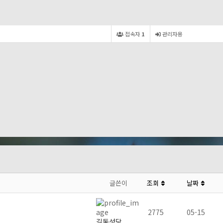
접속자
1
관리자용
글쓴이
조회
날짜
2775
05-15
길동성당