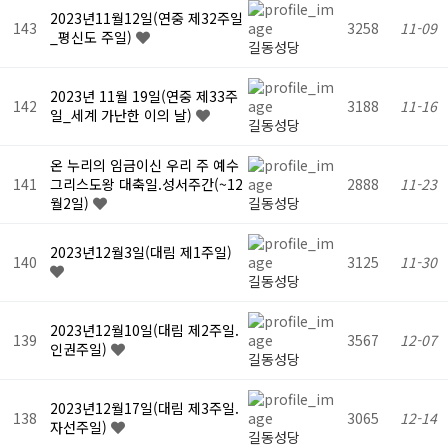
2023년11월12일(연중 제32주일
143
3258
11-09
_평신도 주일)
길동성당
2023년 11월 19일(연중 제33주
142
3188
11-16
일_세계 가난한 이의 날)
길동성당
온 누리의 임금이신 우리 주 예수
141
그리스도왕 대축일.성서주간(~12
2888
11-23
월2일)
길동성당
2023년12월3일(대림 제1주일)
140
3125
11-30
길동성당
2023년12월10일(대림 제2주일.
139
3567
12-07
인권주일)
길동성당
2023년12월17일(대림 제3주일.
138
3065
12-14
자선주일)
길동성당