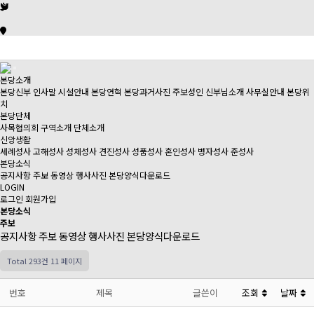
본당소개
본당신부 인사말
시설안내
본당연혁
본당과거사진
주보성인
신부님소개
사무실안내
본당위
치
본당단체
사목협의회
구역소개
단체소개
신앙생활
세례성사
고해성사
성체성사
견진성사
성품성사
혼인성사
병자성사
준성사
본당소식
공지사항
주보
동영상
행사사진
본당양식다운로드
LOGIN
로그인
회원가입
본당소식
주보
공지사항
주보
동영상
행사사진
본당양식다운로드
Total 293건
11 페이지
번호
제목
글쓴이
조회
날짜