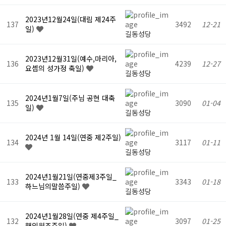
2023년12월24일(대림 제24주
137
3492
12-21
일)
길동성당
2023년12월31일(예수,마리아,
136
4239
12-27
요셉의 성가정 축일)
길동성당
2024년1월7일(주님 공현 대축
135
3090
01-04
일)
길동성당
2024년 1월 14일(연중 제2주일)
134
3117
01-11
길동성당
2024년1월21일(연중제3주일_
133
3343
01-18
하느님의말씀주일)
길동성당
2024년1월28일(연중 제4주일_
132
3097
01-25
해외원조주일)