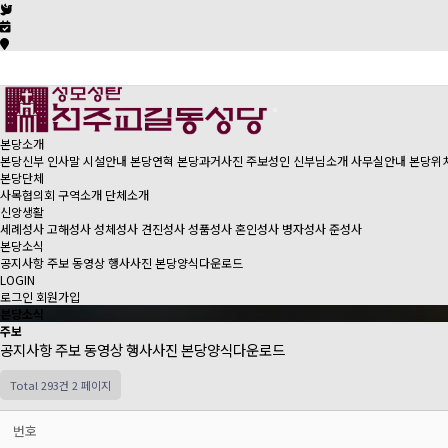
본당소개
본당신부 인사말
시설안내
본당연혁
본당과거사진
주보성인
신부님소개
사무실안내
본당위
본당단체
사목협의회
구역소개
단체소개
신앙생활
세례성사
고해성사
성체성사
견진성사
성품성사
혼인성사
병자성사
준성사
본당소식
공지사항
주보
동영상
행사사진
본당양식다운로드
LOGIN
로그인
회원가입
본당소식
주보
공지사항
주보
동영상
행사사진
본당양식다운로드
Total 293건
2 페이지
번호