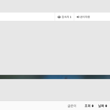
접속자
1
관리자용
글쓴이
조회
날짜