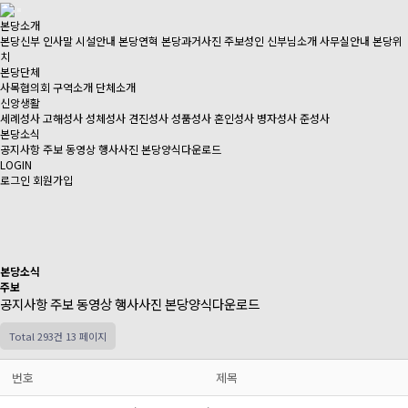
본당소개
본당신부 인사말
시설안내
본당연혁
본당과거사진
주보성인
신부님소개
사무실안내
본당위
치
본당단체
사목협의회
구역소개
단체소개
신앙생활
세례성사
고해성사
성체성사
견진성사
성품성사
혼인성사
병자성사
준성사
본당소식
공지사항
주보
동영상
행사사진
본당양식다운로드
LOGIN
로그인
회원가입
본당소식
주보
공지사항
주보
동영상
행사사진
본당양식다운로드
Total 293건
13 페이지
번호
제목